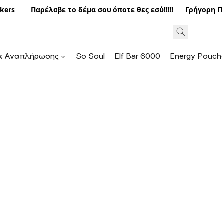
kers
Παρέλαβε το δέμα σου όποτε θες εσύ!!!!! Γρήγορη Π
ά Αναπλήρωσης
So Soul
Elf Bar 6000
Energy Pouch