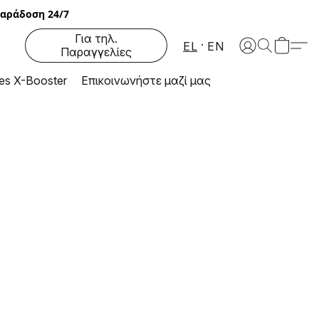
αράδοση 24/7
Για τηλ.
EL
EN
Παραγγελίες
2310 92 22 35
es X-Booster
Επικοινωνήστε μαζί μας