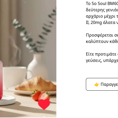
Το So Soul BM60
δεύτερης γενιάς
αρχάριο μέχρι 
II, 20mg άλατα 
Προσφέρεται σε
καλύπτουν κάθ
Είτε προτιμάτε 
γεύσεις, υπάρχει
👉 Παραγγε