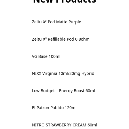
Zeltu X³ Pod Matte Purple
NEW
Zeltu X³ Refillable Pod 0.8ohm
NEW
VG Base 100ml
NEW
NIXX Virginia 10ml/20mg Hybrid
NEW
Low Budget – Energy Boost 60ml
NEW
El Patron Pablito 120ml
NEW
NITRO STRAWBERRY CREAM 60ml
NEW