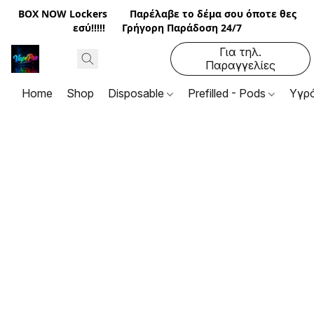
BOX NOW Lockers
Παρέλαβε το δέμα σου όποτε θες
εσύ!!!!! Γρήγορη Παράδοση 24/7
Για τηλ.
Παραγγελίες
2310 92 22 35
Home
Shop
Disposable
Prefilled - Pods
Υγρ