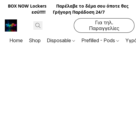
BOX NOW Lockers
Παρέλαβε το δέμα σου όποτε θες
εσύ!!!!! Γρήγορη Παράδοση 24/7
Για τηλ.
Παραγγελίες
2310 92 22 35
Home
Shop
Disposable
Prefilled - Pods
Υγρ